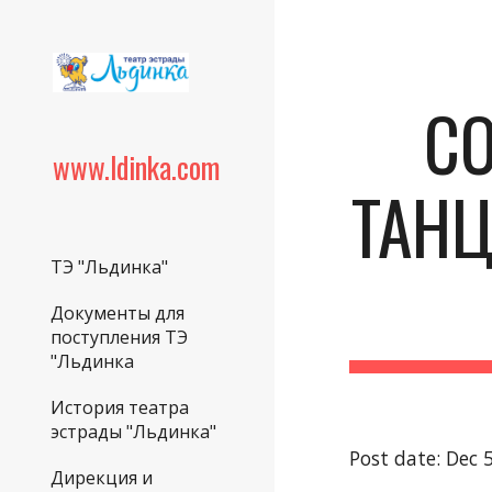
Sk
СО
www.ldinka.com
ТАНЦ
ТЭ "Льдинка"
Документы для
поступления ТЭ
"Льдинка
История театра
эстрады "Льдинка"
Post date: Dec 
Дирекция и