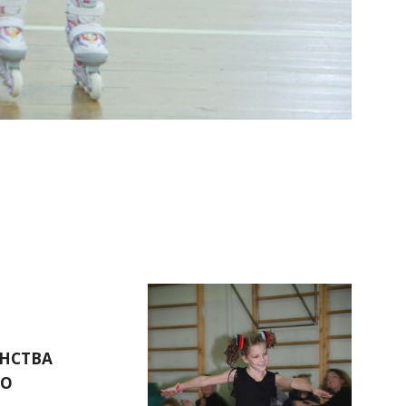
Ы
НСТВА 
ГО